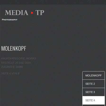
MOLENKOPF
HAUPTKATEGORIE: WORKS
ERSTELLT: 20 JULI 2020
ZUGRIFFE: 30388
SEITE 4 VON 9
MOLENKOPF
SEITE 2
SEITE 3
SEITE 4