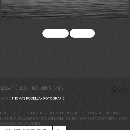
<< ZURÜCK
WEITER >>
MEDIA•TP
© 2026 •
DATENSCHUTZHINWEIS
MORE
THOMAS PODELLA • FOTOGRAFIE
COOKIES ERLEICHTERN DIE BEREITSTELLUNG UNSERER DIENSTE. MIT DER
NUTZUNG UNSERER DIENSTE ERKLÄREN SIE SICH DAMIT EINVERSTANDEN, DASS
WIR COOKIES VERWENDEN.