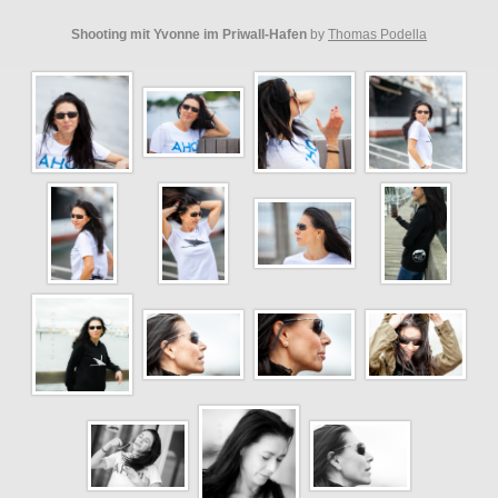
Shooting mit Yvonne im Priwall-Hafen
by
Thomas Podella